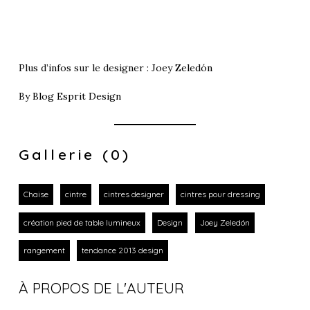
Plus d’infos sur le designer :
Joey Zeledón
By
Blog Esprit Design
Gallerie (0)
Chaise
cintre
cintres designer
cintres pour dressing
création pied de table lumineux
Design
Joey Zeledón
rangement
tendance 2013 design
À PROPOS DE L'AUTEUR