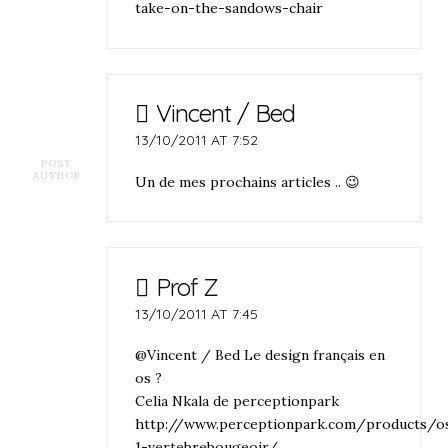
take-on-the-sandows-chair
Vincent / Bed
13/10/2011 AT 7:52
POST
AUTHOR
Un de mes prochains articles .. 😉
Prof Z
13/10/2011 AT 7:45
@Vincent / Bed Le design français en
os ?
Celia Nkala de perceptionpark
http://www.perceptionpark.com/products/o
1-vertebrebougeoir/