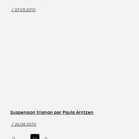
/ 07.09.2010
Suspension trianon par Paula Arntzen
/ 26.08.2010
Prev
Next
…
10