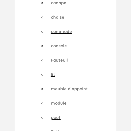
canape
chaise
commode
console
Fauteuil
lit
meuble d’appoint
module
pouf