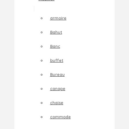
armoire
Bahut
Banc
buffet
Bureau
canape
chaise
commode