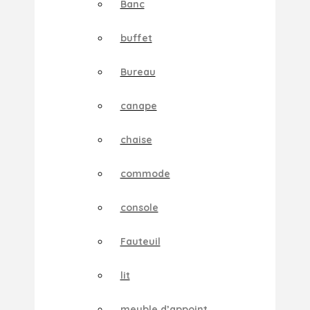
Banc
buffet
Bureau
canape
chaise
commode
console
Fauteuil
lit
meuble d’appoint