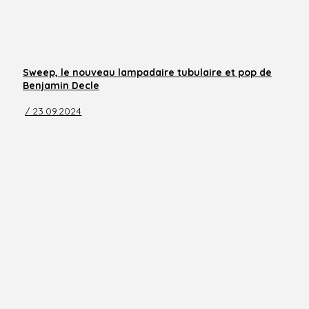
Sweep, le nouveau lampadaire tubulaire et pop de
Benjamin Decle
/ 23.09.2024