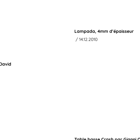
Lampada, 4mm d’épaisseur
/ 14.12.2010
 David
Table basse Crash par Gianni