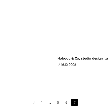
Nobody & Co, studio design ita
/ 16.10.2008
1
…
5
6
7
Prev