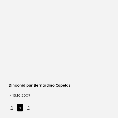
Dinoonid par Bernardino Capelas
/ 15.10.2009
Prev
Next
4