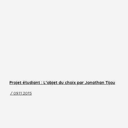
Projet étudiant : L’objet du choix par Jonathan Tijou
/ 09.11.2015