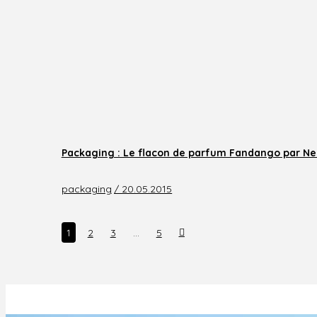
Packaging : Le flacon de parfum Fandango par N
packaging
/ 20.05.2015
Next
1
2
3
…
5