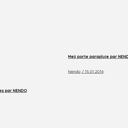
Meji porte parapluie par NEN
Nendo
/ 15.01.2016
ies par NENDO