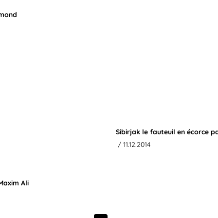
imond
Sibirjak le fauteuil en écorce
/ 11.12.2014
Maxim Ali