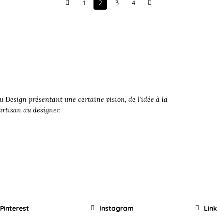
1
2
3
4
Prev
Next
 Design présentant une certaine vision, de l’idée à la
’artisan au designer.
Pinterest
Instagram
Lin