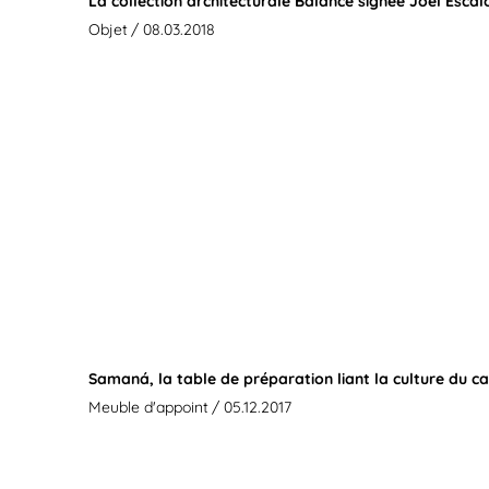
La collection architecturale Balance signée Joel Esca
Objet
/ 08.03.2018
Samaná, la table de préparation liant la culture du c
Meuble d'appoint
/ 05.12.2017