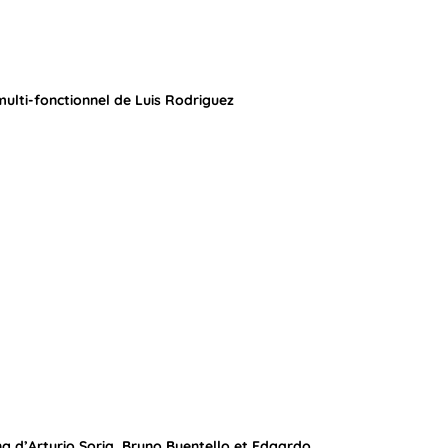
multi-fonctionnel de Luis Rodriguez
ng d’Arturio Soria, Bruno Buentello et Edgardo