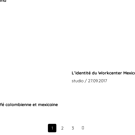
lona
L’identité du Workcenter Mexic
studio
/ 27.09.2017
afé colombienne et mexicaine
1
2
3
Next