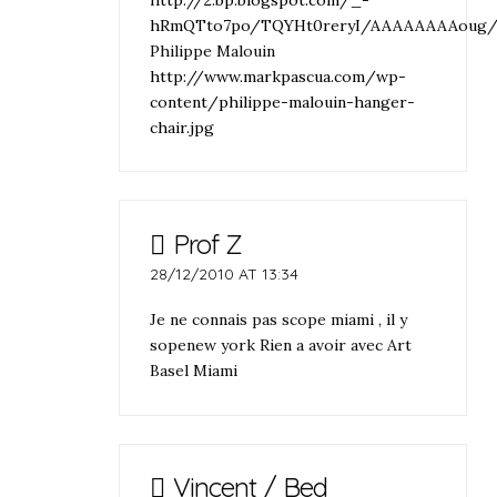
hRmQTto7po/TQYHt0reryI/AAAAAAAAoug/m
Philippe Malouin
http://www.markpascua.com/wp-
content/philippe-malouin-hanger-
chair.jpg
Prof Z
28/12/2010 AT 13:34
Je ne connais pas scope miami , il y
sopenew york Rien a avoir avec Art
Basel Miami
Vincent / Bed