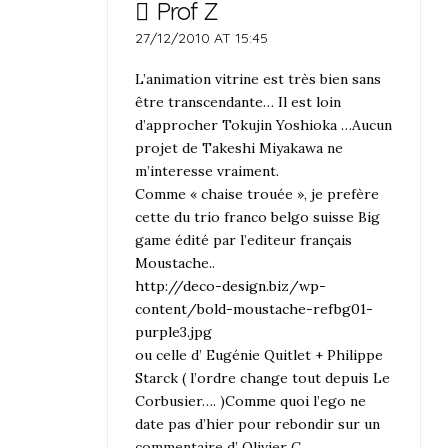
Prof Z
27/12/2010 AT 15:45
L’animation vitrine est très bien sans
être transcendante… Il est loin
d’approcher Tokujin Yoshioka …Aucun
projet de Takeshi Miyakawa ne
m’interesse vraiment.
Comme « chaise trouée », je prefère
cette du trio franco belgo suisse Big
game édité par l’editeur français
Moustache..
http://deco-design.biz/wp-
content/bold-moustache-refbg01-
purple3.jpg
ou celle d’ Eugénie Quitlet + Philippe
Starck ( l’ordre change tout depuis Le
Corbusier…. )Comme quoi l’ego ne
date pas d’hier pour rebondir sur un
commentaire d’ Olivier C.