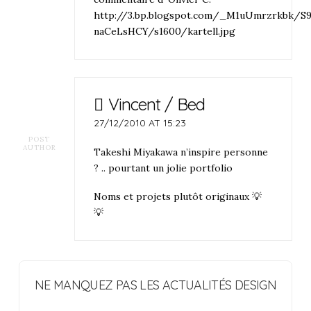
http://3.bp.blogspot.com/_M1uUmrzrkbk/
naCeLsHCY/s1600/kartell.jpg
Vincent / Bed
27/12/2010 AT 15:23
POST
AUTHOR
Takeshi Miyakawa n’inspire personne
? .. pourtant un jolie portfolio
Noms et projets plutôt originaux 💡
💡
NE MANQUEZ PAS LES ACTUALITÉS DESIGN