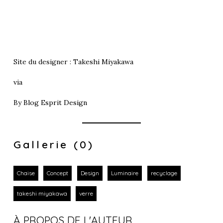
Site du designer :
Takeshi Miyakawa
via
By
Blog Esprit Design
Gallerie (0)
Chaise
Concept
Design
Luminaire
recyclage
takeshi miyakawa
verre
À PROPOS DE L'AUTEUR