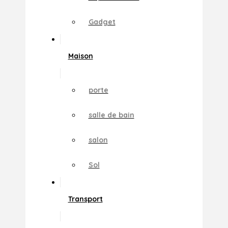
Gadget
Maison
porte
salle de bain
salon
Sol
Transport