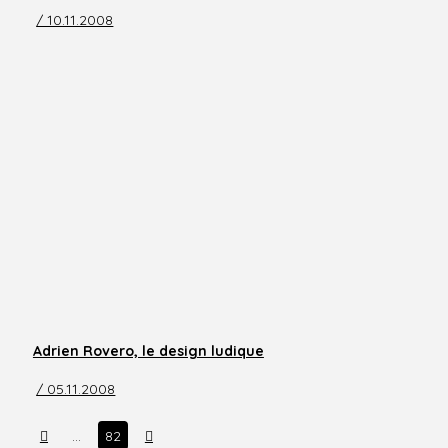
/ 10.11.2008
Adrien Rovero, le design ludique
/ 05.11.2008
Prev
Next
…
82