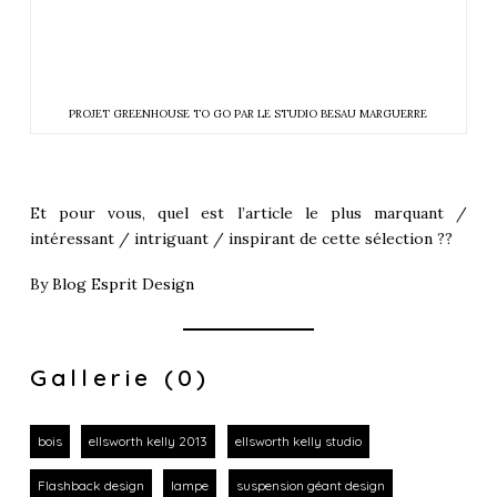
PROJET GREENHOUSE TO GO PAR LE STUDIO BESAU MARGUERRE
Et pour vous, quel est l’article le plus marquant /
intéressant / intriguant / inspirant de cette sélection ??
By
Blog Esprit Design
Gallerie (0)
bois
ellsworth kelly 2013
ellsworth kelly studio
Flashback design
lampe
suspension géant design