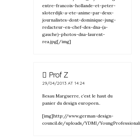
entre-francois-hollande-et-peter-
sloterdijk-a-ete-anime-par-deux-
journalistes-dont-dominique-jung-
redacteur-en-chef-des-dna-(a-
gauche)-photos-dna-laurent-
rea.jpg[/img]
Prof Z
29/04/2013 AT 14:24
Besau Marguerre, c’est le haut du
panier du design europeen..
[img]http://www.german-design-
council.de/uploads/YDMI/YoungProfessional