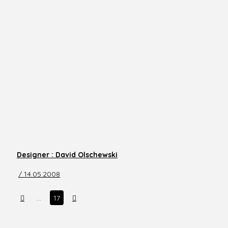
Designer : David Olschewski
/ 14.05.2008
Prev
Next
…
17