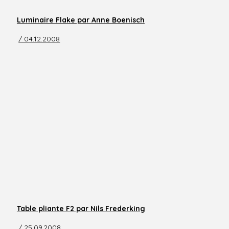
Luminaire Flake par Anne Boenisch
/ 04.12.2008
Table pliante F2 par Nils Frederking
/ 25.09.2008