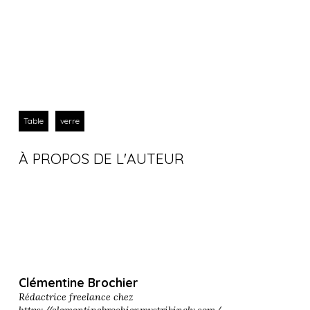
Table
verre
À PROPOS DE L'AUTEUR
Clémentine Brochier
Rédactrice freelance chez
https://clementinebrochier.mystrikingly.com/