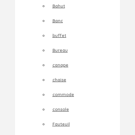
Bahut
Banc
buffet
Bureau
canape
chaise
commode
console
Fauteuil