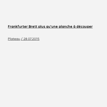
Frankfurter Brett plus qu’une planche à découper
Plateau
/ 28.07.2015