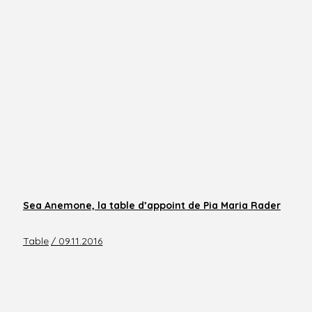
Sea Anemone, la table d’appoint de Pia Maria Rader
Table
/ 09.11.2016