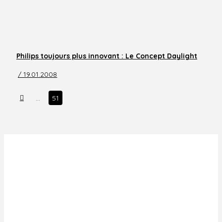
Philips toujours plus innovant : Le Concept Daylight
/ 19.01.2008
Prev
…
51