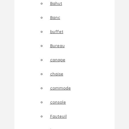
Bahut
Banc
buffet
Bureau
canape
chaise
commode
console
Fauteuil