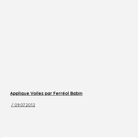
Applique Voiles par Ferréol Babin
/ 09.07.2012