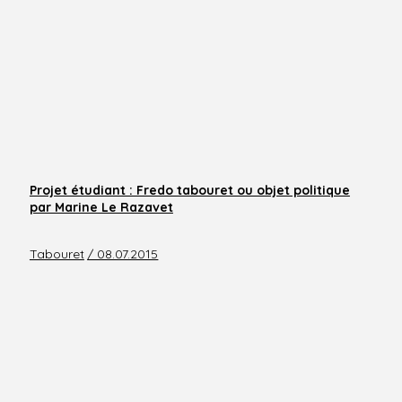
Projet étudiant : Fredo tabouret ou objet politique
par Marine Le Razavet
Tabouret
/ 08.07.2015