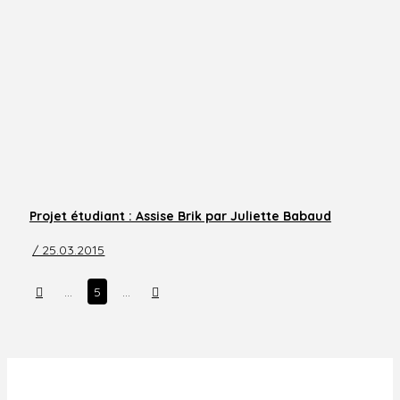
Projet étudiant : Assise Brik par Juliette Babaud
/ 25.03.2015
Prev
Next
…
5
…