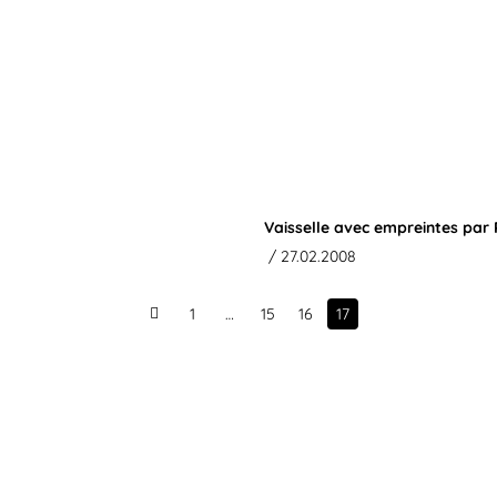
Vaisselle avec empreintes par
/ 27.02.2008
1
…
15
16
17
Prev