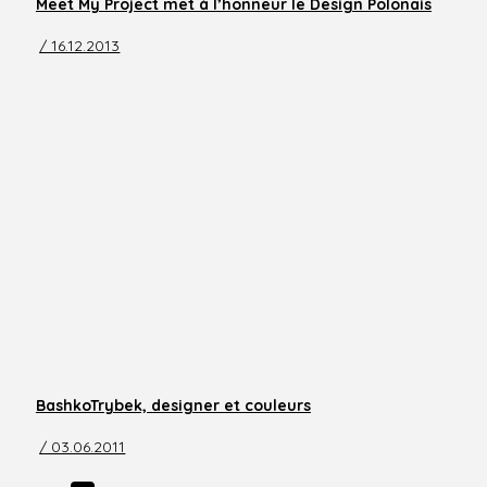
Meet My Project met à l’honneur le Design Polonais
/ 16.12.2013
BashkoTrybek, designer et couleurs
/ 03.06.2011