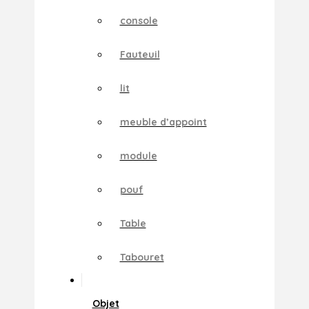
console
Fauteuil
lit
meuble d’appoint
module
pouf
Table
Tabouret
Objet