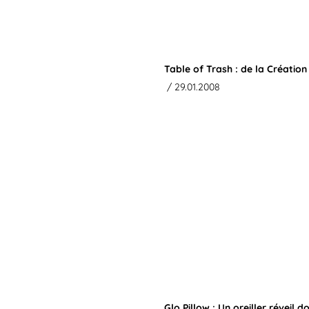
Table of Trash : de la Création
/ 29.01.2008
Glo Pillow : Un oreiller réveil d