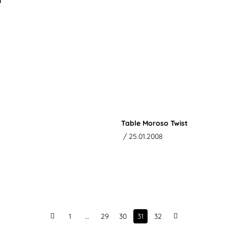
n
Table Moroso Twist
/ 25.01.2008
1
…
29
30
31
32
Prev
Next