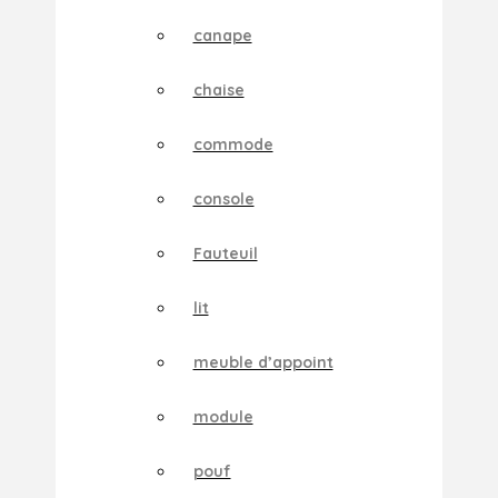
canape
chaise
commode
console
Fauteuil
lit
meuble d’appoint
module
pouf