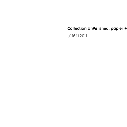
Collection UnPølished, papier 
/ 16.11.2011