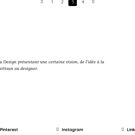
1
2
3
4
Prev
Next
 Design présentant une certaine vision, de l’idée à la
’artisan au designer.
Pinterest
Instagram
Lin