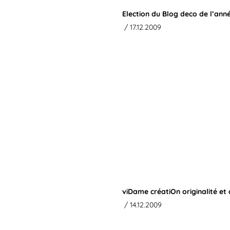
Election du Blog deco de l’ann
/ 17.12.2009
viDame créatiOn originalité et
/ 14.12.2009