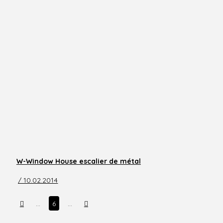
W-Window House escalier de métal
/ 10.02.2014
Prev
Next
…
6
…