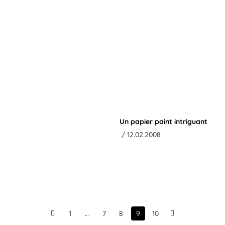
Un papier paint intriguant
/ 12.02.2008
1
…
7
8
9
10
Prev
Next