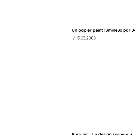
Un papier peint lumineux par
/ 13.03.2008
BuroJet : Un design suspendu