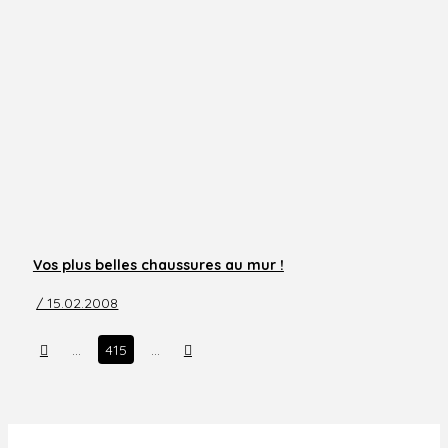
Vos plus belles chaussures au mur !
/ 15.02.2008
Prev
Next
…
415
…