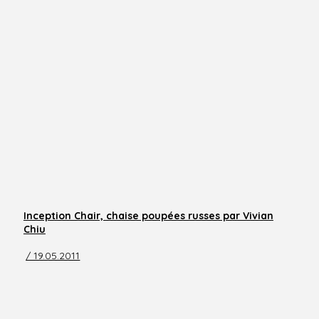
Inception Chair, chaise poupées russes par Vivian
Chiu
/ 19.05.2011