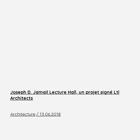
Joseph D. Jamail Lecture Hall, un projet signé Ltl
Architects
Architecture
/ 13.06.2018