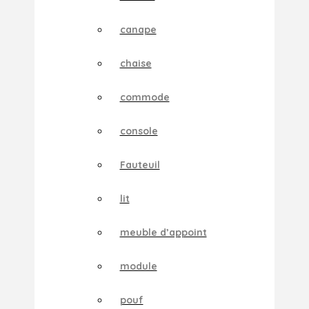
canape
chaise
commode
console
Fauteuil
lit
meuble d’appoint
module
pouf