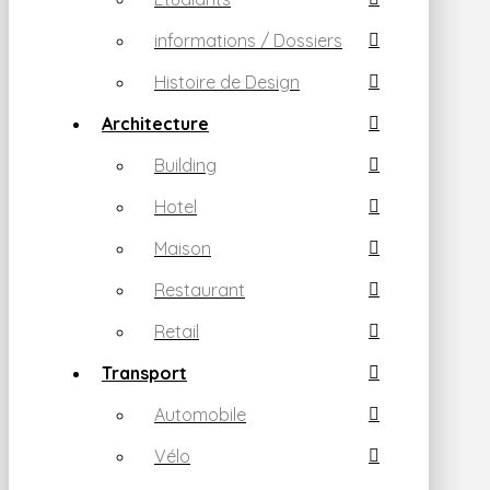
informations / Dossiers
Histoire de Design
Architecture
Building
Hotel
Maison
Restaurant
Retail
Transport
Automobile
Vélo