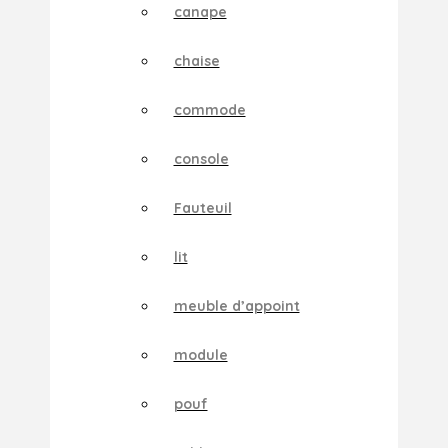
canape
chaise
commode
console
Fauteuil
lit
meuble d’appoint
module
pouf