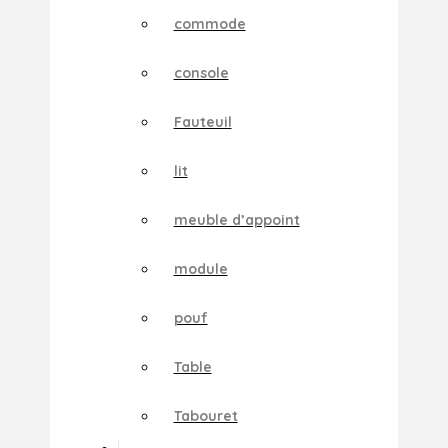
commode
console
Fauteuil
lit
meuble d’appoint
module
pouf
Table
Tabouret