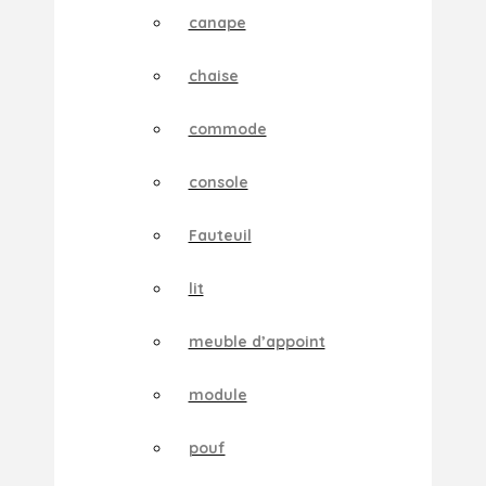
canape
chaise
commode
console
Fauteuil
lit
meuble d’appoint
module
pouf