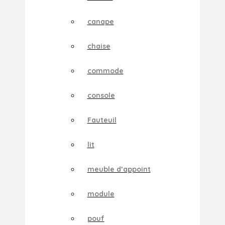
canape
chaise
commode
console
Fauteuil
lit
meuble d’appoint
module
pouf