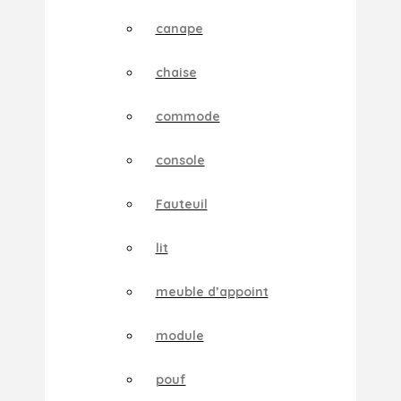
canape
chaise
commode
console
Fauteuil
lit
meuble d’appoint
module
pouf