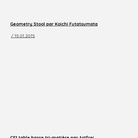
Geometry Stool par Koichi Futatsumata
/ 15.01.2015
CS1 table basse tri-matière par Astfrei