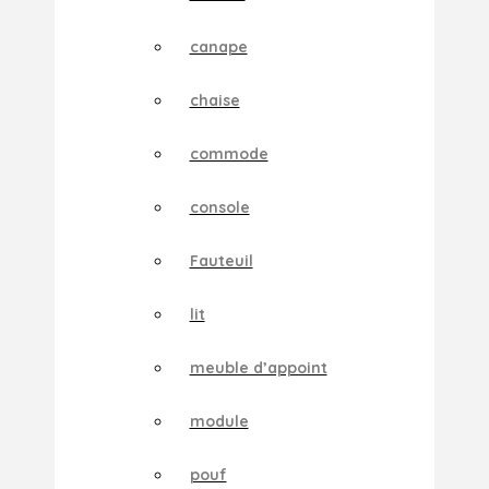
canape
chaise
commode
console
Fauteuil
lit
meuble d’appoint
module
pouf