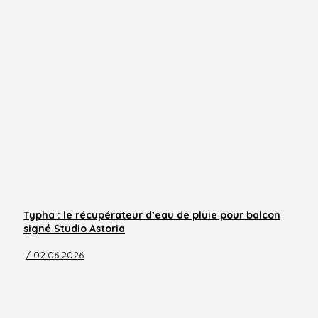
Typha : le récupérateur d’eau de pluie pour balcon
signé Studio Astoria
/ 02.06.2026