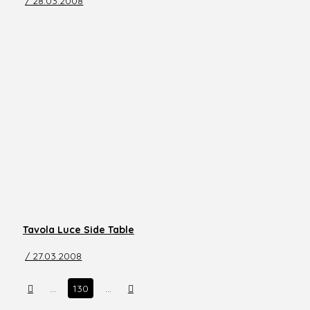
/ 28.03.2008
Tavola Luce Side Table
/ 27.03.2008
Prev
Next
…
130
…