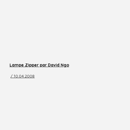
Lampe Zipper par David Ngo
/ 10.04.2008