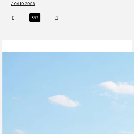
/ 06.10.2008
Prev
Next
…
397
…