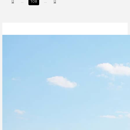
Prev
Next
…
108
…