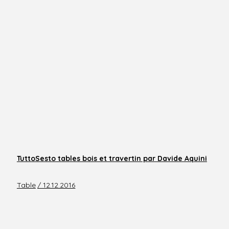
TuttoSesto tables bois et travertin par Davide Aquini
Table
/ 12.12.2016