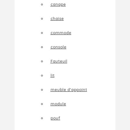
canape
chaise
commode
console
Fauteuil
lit
meuble d’appoint
module
pouf