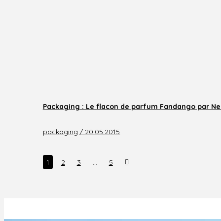
Packaging : Le flacon de parfum Fandango par N
packaging
/ 20.05.2015
Next
1
2
3
…
5