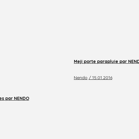
Meji porte parapluie par NEN
Nendo
/ 15.01.2016
ies par NENDO